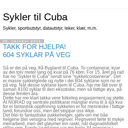
Sykler til Cuba
Sykler, sportsutstyr, datautstyr, leker, klær, m.m.
25. oktober 2014
TAKK FOR HJELPA!
604 SYKLAR PÅ VEG
Så er dei på veg, frå Bygland til Cuba. To containerar, kvar
av dei tolv meter lang og kvar på 76 kbm. For 15. året på rad
har no ”Sykler til Cuba” sendt sine ”sykkelcontainerar”. Det
er masse sykkelglede og nytte i dei 604 syklane som no er
på veg. Når desse syklane kjem til Cuba, har me fått over til
saman 8100 syklar til den eksotiske, men så fattige øya, på
desse femten åra.
Dette har me klart takka vere folkeleg engasjement og støtte.
At NORAD og sentrale politikarar manglar evna til å sjå kva
for ei fantastisk oppfinning sykkelen er for menneske i fattige
land, forundrar oss, men det stoppar oss ikkje.
Det blei to fantastiske pakkehelger, sjølv om me båe
helgene blei velsigna med regnver. Regnveret førte til mykje
meirarbeid, men det gløymer ein raskt, når dugnadsfolket
stiller opp. Fyrste laurdagen var me heile 34 personar i