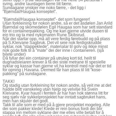
sving, andre laurdagen berre litt færre.
Sundagane ynskjer me noko færre, - det ligg i
”Bjørndal/Haugaa konseptet”.
”Bjørndal/Haugaa konseptet”- det som fungerer!
Utan forkleining for nokon andre, så er det åsdølen Jan Arild
Bjørndal og skomedølen Egil Haugaa som har sett standard
for ei containerpakking. Og me kan gjerne utvide duoen til
ein trio og ta med nykomaren Rune Skibsrud.
Når dei startar opp, må alt vere ferdig førebudd og på plass
på S.Kleivane Sagbruk. Det vil seie nok ferdigskrudde
syklar, nok ”stappeklede”, materialar til golv og ikkje minst
nok gode folk til å ”mate” dei der inne i containeren. (sjå
bilete under)
Då fyllar dei ein container på utruleg kort tid, heilt til
dugnadsleiaren krever å få dei siste metrane til spesielle
syklar og kassar han gjerne vil ha kontroll med når det er tid
for opning i Havana. Dermed får han plass til litt ”kose-
pakking” på sundagane.
TAKK!
Og stadig utan forkleining for nokon andre, så veit me at det
hadde blitt vanskeleg utan hjelp og velvilje frå Svein
Kleivane. Kvar haust i femten år har han nok stønna litt for
seg sjølv når sykkelprosjektet har inntatt sagbruket hans,
men han skjuler det godt.
Takk til alle som er med på å gjere prosjektet mogeleg. Alle
dei som pakker klede! Klede er rein bonus fordi dei blir
stappa inn mellom syklane der me elles ville betalt for å