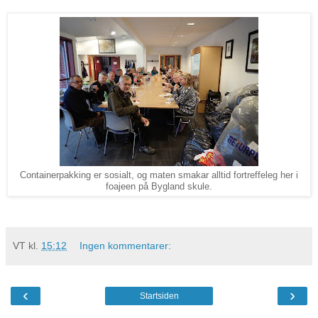
Containerpakking er sosialt, og maten smakar alltid fortreffeleg her i
foajeen på Bygland skule.
VT
kl.
15:12
Ingen kommentarer:
‹
›
Startsiden