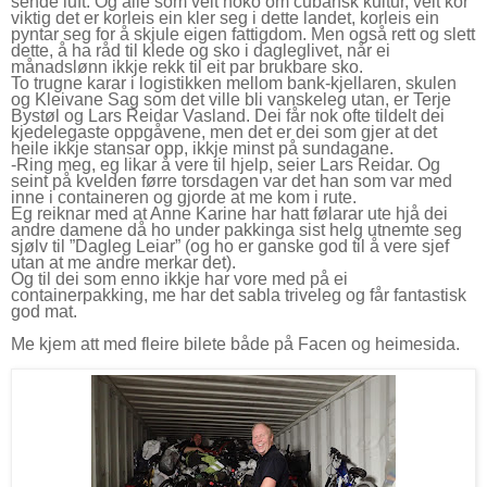
sende luft. Og alle som veit noko om cubansk kultur, veit kor
viktig det er korleis ein kler seg i dette landet, korleis ein
pyntar seg for å skjule eigen fattigdom. Men også rett og slett
dette, å ha råd til klede og sko i dagleglivet, når ei
månadslønn ikkje rekk til eit par brukbare sko.
To trugne karar i logistikken mellom bank-kjellaren, skulen
og Kleivane Sag som det ville bli vanskeleg utan, er Terje
Bystøl og Lars Reidar Vasland. Dei får nok ofte tildelt dei
kjedelegaste oppgåvene, men det er dei som gjer at det
heile ikkje stansar opp, ikkje minst på sundagane.
-Ring meg, eg likar å vere til hjelp, seier Lars Reidar. Og
seint på kvelden førre torsdagen var det han som var med
inne i containeren og gjorde at me kom i rute.
Eg reiknar med at Anne Karine har hatt følarar ute hjå dei
andre damene då ho under pakkinga sist helg utnemte seg
sjølv til ”Dagleg Leiar” (og ho er ganske god til å vere sjef
utan at me andre merkar det).
Og til dei som enno ikkje har vore med på ei
containerpakking, me har det sabla triveleg og får fantastisk
god mat.
Me kjem att med fleire bilete både på Facen og heimesida.