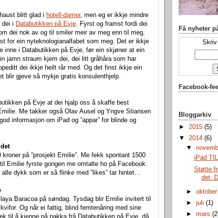
haust blitt glad i
hotell-damer
, men eg er ikkje mindre
 dei i
Databutikken på Evje
. Fyrst og framst fordi dei
Få nyheter p
 om dei nok av og til smiler meir av meg enn til meg.
yst for ein nyteknologianalfabet som meg. Det er ikkje
Skriv
e inne i Databutikken på Evje, før ein skjøner at ein
 ein jamn straum kjem dei, dei litt gråhåra som har
peditt dei ikkje heilt rår med. Og det finst ikkje ein
et blir gjeve så mykje gratis konsulenthjelp.
Facebook-fe
butikken på Evje at dei hjalp oss å skaffe best
 Emilie. Me takker også Olav Ausel og Yngve Stiansen
Bloggarkiv
 god informasjon om iPad og ”appar” for blinde og
►
2015
(5)
▼
2014
(6)
 det
▼
novem
 kroner på ”prosjekt Emilie”. Me fekk spontant 1500
iPad TI
til Emilie fyrste gongen me omtalte ho på Facebook.
Støtte f
 alle dykk som er så flinke med ”likes” tar hintet…
det: 
e
►
oktobe
laya Baracoa på søndag. Tysdag blir Emilie invitert til
►
juli
(1)
kvifor. Og når ei fattig, blind femtenåring med sine
►
mars
(2
ek til å kjenne på pakka frå Databutikken på Evje, då