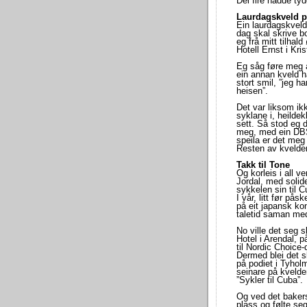
Dei fire hadde ty
Laurdagskveld p
Ein laurdagskveld
dag skal skrive bo
eg frå mitt tilhal
Hotell Ernst i Kri
Eg såg føre meg a
ein annan kveld ha
stort smil, ”jeg h
heisen”.
Det var liksom ik
syklane i, heildek
sett. Så stod eg d
meg, med ein DBS 
speila er det me
Resten av kvelde
Takk til Tone
Og korleis i all 
Jordal, med solide
sykkelen sin til 
I vår, litt før på
på eit japansk ko
taletid saman med 
No ville det seg 
Hotel i Arendal, 
til Nordic Choice
Dermed blei det s
på podiet i Tyholm
seinare på kvelde
”Sykler til Cuba”.
Og ved det bakers
plass og følte se