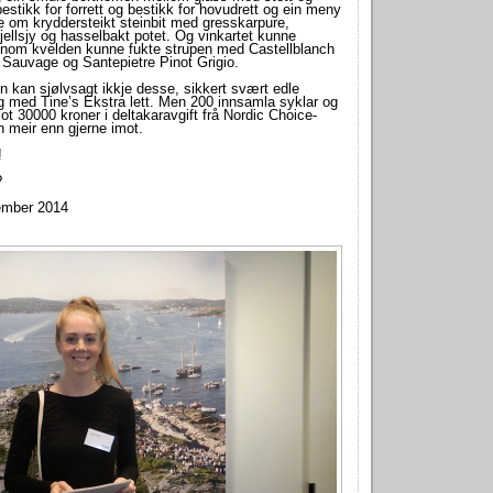
bestikk for forrett og bestikk for hovudrett og ein meny
e om kryddersteikt steinbit med gresskarpure,
ellsjy og hasselbakt potet. Og vinkartet kunne
jennom kvelden kunne fukte strupen med Castellblanch
 Sauvage og Santepietre Pinot Grigio.
n kan sjølvsagt ikkje desse, sikkert svært edle
 med Tine’s Ekstra lett. Men 200 innsamla syklar og
ot 30000 kroner i deltakaravgift frå Nordic Choice-
n meir enn gjerne imot.
!
?
ember 2014