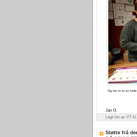
Og her er to av heil
Jan O.
Lagt inn av
VT
kl
Støtte frå de