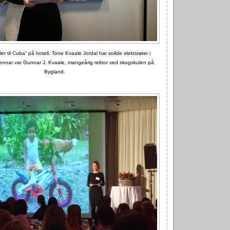
r til Cuba” på hotell. Tone Kvaale Jordal har solide slektsrøter i
ennar var Gunnar J. Kvaale, mangeårig rektor ved skogskulen på
Bygland.