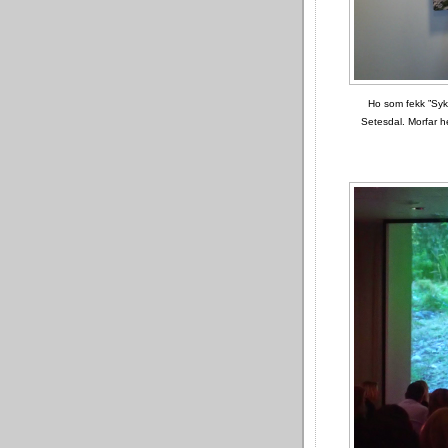
Ho som fekk ”Sykle
Setesdal. Morfar h