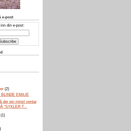
å e-post
 inn din e-post:
ed
ber
(2)
L BLINDE EMILIE
rå der ein minst ventar
DÅ ”SYKLER T...
r
(1)
)