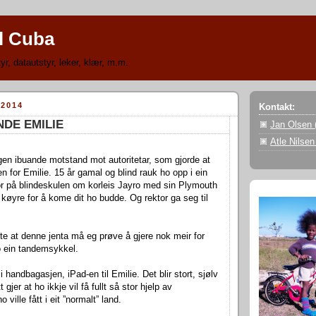
il Cuba
yr, datautstyr, leker, klær, m.m.
2014
Kontakt:
INDE EMILIE
Jan Olsen 
Atle Nilsen
gen ibuande motstand mot autoritetar, som gjorde at
n for Emilie. 15 år gamal og blind rauk ho opp i ein
r på blindeskulen om korleis Jayro med sin Plymouth
 køyre for å kome dit ho budde. Og rektor ga seg til
te at denne jenta må eg prøve å gjere nok meir for
o ein tandemsykkel.
 handbagasjen, iPad-en til Emilie. Det blir stort, sjølv
gjer at ho ikkje vil få fullt så stor hjelp av
ville fått i eit ”normalt” land.