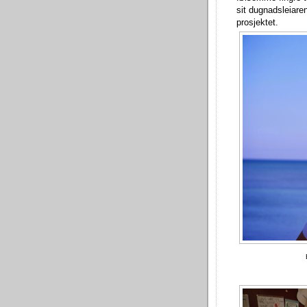
sit dugnadsleiaren
prosjektet.