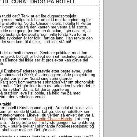
 TIL CUBA” DROG PÅ HOTELL
 trudd det? Tenk at eit lite dugnadsprosjekt i
in vesle målestokk har arbeidd mot fattigdom og for
får støtte frå Nordic Choice Hotels, hotella til Petter
r liksom ikkje frå den kanten me venta å få støtte.
dde den gong, for femten år sidan, i sin naivitet, at
r og bistands-byråkratar som ville forstå kva for ei
ing sykkelen er for folk i fattige land. Han tenkte den
dei som kom til å seie,- flott ide, stå på!
t det er heilt omvendt. Sentrale politikar, med Jon
rre gjekk bort altfor tidleg) som eit heiderleg unnatak,
 så lenge dei ikkje ser at prosjektet kan gjeve dei
akt.
ul Engberg-Pedersen prøvde etter beste evne, under
Kristiansand i 2009, å latterleggjere både prosjektet og
g det var ein av Norad sine sprenglærde
såkalt) som kommenterte søknaden vår om økonomisk
de måte: ”Det går ikke fram av søknaden hvorfor det er
 for sykler”. Ja, ja, lat dei arrogante og
 statsløn leve i si boble, så held me på med
årt i den verkelege verda.
a takk!
tre hotell i Kristiansand og eit i Arendal ut at dei ville
om blir sende til Cuba. Lat gå, det er hotellfolk sin
imøtekomande. Likevel, du verden så enkelt det var å
ei fire sjefsdamene i
Nordic Choice Hotels
. Lat meg
stå, - då eg trefte dei fire fyrste gongen, så tenkte eg,
 bra, - brukte syklar i skinnande hotell-resepsjonar, og
skal lage reglane. Det går aldri.