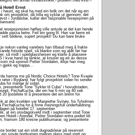
delegvis ein annan innfallsvinkel,- problem med kva??
å Hotell Ernst
 i haust, eg skal ha med ein bolk om det når eg ein
k om prosjektet, då trilla eg syklar ut gjennom, det
d øvst i Jordalsbø, kallar den fasjonable resepsjonen på
stiansand.
t resepsjonisten høfleg ville antyde at det kan hende
dde passa betre. Feil ein gong til. Han var berre eit
ar sett bildene, supert prosjekt! Du kan bare bruke
kje nokon vanleg vareheis han tilbaud meg å frakte
kande fotside speil, så blanke som eg aldri før har
er, så midt i speilglassheisen eg klarte å plassere
i kvar hand og tenkte, at knuser eg eit av desse
g som må sponse Petter Stordalen, ikkje han meg.
n gjekk eg trappa…
verda hamna me på Nordic Choice Hotels? Tone Kvaale
 røter i Bygland, har fylgt prosjektet sidan ho sendte
Cuba for mange år sidan.
ske, presenterte Tone ”Sykler til Cuba” i hovudstaden,
nsept, PechaKucha, der ein har 6 min og 40 sek
20 ljosbilete til å presentere det ein brenn for.
slik at den kvelden var Margrethe Svinøy, fra Tyholmen
på PechaKucha for å finne meiningsfull underhaldning
-dagen på hotellet 17. september.
lik, at ein onsdagskveld midt i september stod Tone
en Hotell i Arendal, Petter Stordalen entra podiet litt
n, framom 180 kresne publikumarar, og presenterte
te bordet sat ein stolt dugnadsleiar på reservert
g ein smule bortkomen mellom glass med stett og