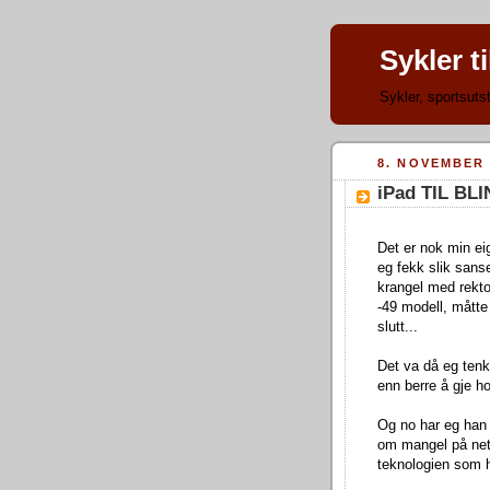
Sykler t
Sykler, sportsutst
8. NOVEMBER 
iPad TIL BL
Det er nok min ei
eg fekk slik sanse
krangel med rekto
-49 modell, måtte
slutt...
Det va då eg tenk
enn berre å gje h
Og no har eg han i
om mangel på nett 
teknologien som ho 