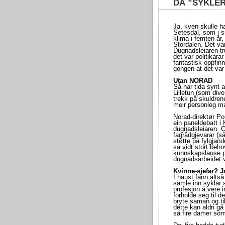
DÅ ”SYKLER
Ja, kven skulle ha
Setesdal, som i s
klima i femten år, 
Stordalen. Det va
Dugnadsleiaren tru
det var politikara
fantastisk oppfinn
gongen at det var 
Utan NORAD
Så har tida synt a
Lilletun (som dive
trekk på skuldrene
meir personleg m
Norad-direktør Po
ein paneldebatt i 
dugnadsleiaren. O
fagrådgjevarar (
støtte på fylgjan
så vidt stort behov
kunnskapslause på
dugnadsarbeidet v
Kvinne-sjefar? J
I haust fann altså 
samle inn syklar s
profesjon å vere 
forholde seg til d
bryte saman og til
dette kan aldri gå
så fire damer som 