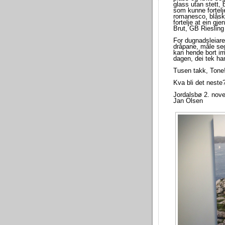
glass utan stett, 
som kunne fortelj
romanesco, blåskj
fortelje at ein g
Brut, GB Riesling
For dugnadsleiare
dråpane, måle seg
kan hende bort im
dagen, dei tek ha
Tusen takk, Tone
Kva bli det neste
Jordalsbø 2. nov
Jan Olsen