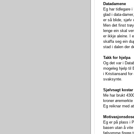
Datadamene
Eg har tidlegare i 
glad i data-damer,
er så blide, sjølv
Men det finst trø
lenge ein skal ver
er ikkje aleine. I
skaffa seg ein dup
stad i dalen der d
Takk for hjelpa
Og det var i Data
mogeleg hjelp til
i Kristiansand for
svaksynte.
Sjølvsagt kostar
Me har brukt 4300
kroner øremerkte 
Eg reiknar med at
Motivasjonsdos
Eg er på plass i P
basen utan å vite 
følsomme fingre t