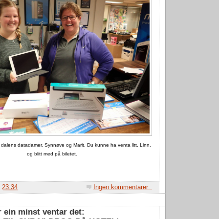
e dalens datadamer, Synnøve og Marit. Du kunne ha venta litt, Linn,
og blitt med på biletet.
.
23:34
Ingen kommentarer:
r ein minst ventar det: