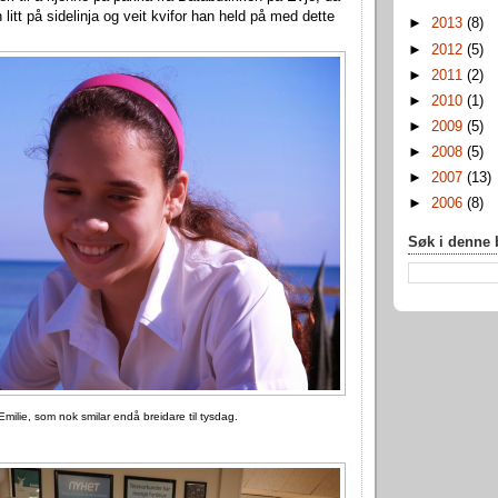
 litt på sidelinja og veit kvifor han held på med dette
►
2013
(8)
►
2012
(5)
►
2011
(2)
►
2010
(1)
►
2009
(5)
►
2008
(5)
►
2007
(13)
►
2006
(8)
Søk i denne
Emilie, som nok smilar endå breidare til tysdag.