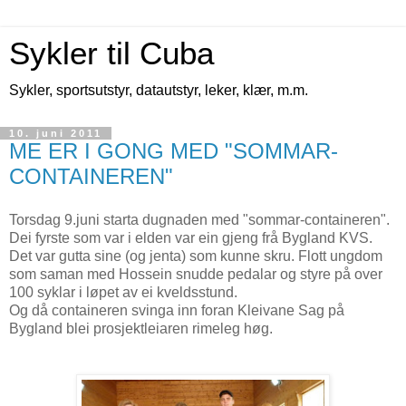
Sykler til Cuba
Sykler, sportsutstyr, datautstyr, leker, klær, m.m.
10. juni 2011
ME ER I GONG MED "SOMMAR-
CONTAINEREN"
Torsdag 9.juni starta dugnaden med "sommar-containeren".
Dei fyrste som var i elden var ein gjeng frå Bygland KVS.
Det var gutta sine (og jenta) som kunne skru. Flott ungdom
som saman med Hossein snudde pedalar og styre på over
100 syklar i løpet av ei kveldsstund.
Og då containeren svinga inn foran Kleivane Sag på
Bygland blei prosjektleiaren rimeleg høg.